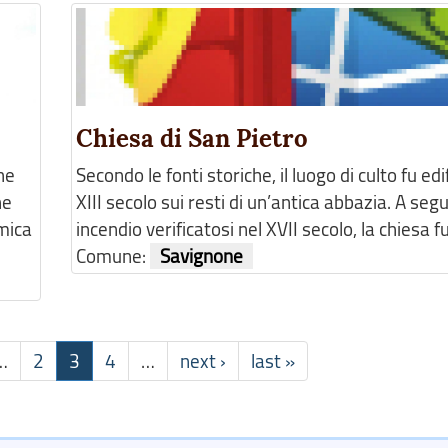
Chiesa di San Pietro
he
Secondo le fonti storiche, il luogo di culto fu edi
he
XIII secolo sui resti di un’antica abbazia. A segu
mica
incendio verificatosi nel XVII secolo, la chiesa fu 
Comune:
Savignone
…
2
3
4
…
next ›
last »