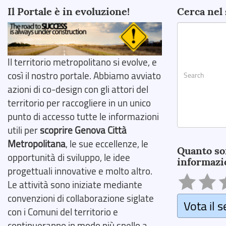
Il Portale è in evoluzione!
Cerca nel 
Il territorio metropolitano si evolve, e
così il nostro portale. Abbiamo avviato
azioni di co-design con gli attori del
territorio per raccogliere in un unico
punto di accesso tutte le informazioni
utili per
scoprire Genova Città
Search
Metropolitana
, le sue eccellenze, le
Quanto so
opportunità di sviluppo, le idee
informazi
progettuali innovative e molto altro.
Le attività sono iniziate mediante
convenzioni di collaborazione siglate
Vota il s
con i Comuni del territorio e
continueranno in modo più snello a