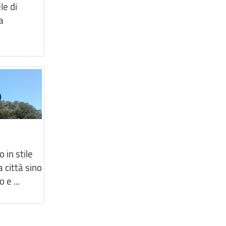
le di
a
o in stile
 città sino
 e ...