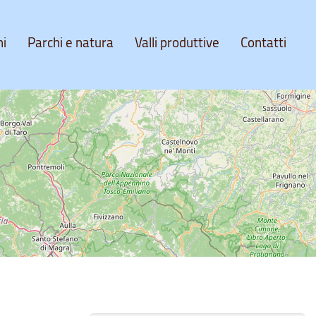
ni
Parchi e natura
Valli produttive
Contatti