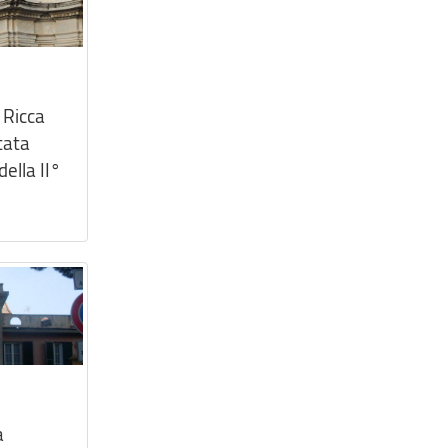
 Ricca
tata
ella II°
a