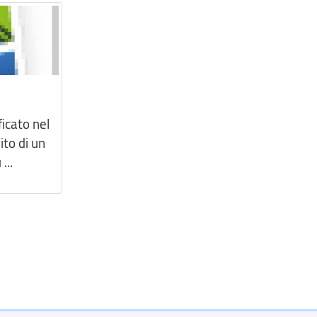
ficato nel
ito di un
...