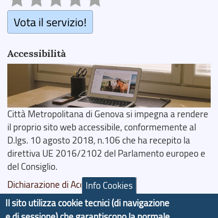
Vota il servizio!
Accessibilità
Città Metropolitana di Genova si impegna a rendere
il proprio sito web accessibile, conformemente al
D.lgs. 10 agosto 2018, n.106 che ha recepito la
direttiva UE 2016/2102 del Parlamento europeo e
del Consiglio.
Dichiarazione di Accessibilità
Info Cookies
Il sito utilizza cookie tecnici (di navigazione
Il progetto Aree Interne
e di sessione) che garantiscono la normale