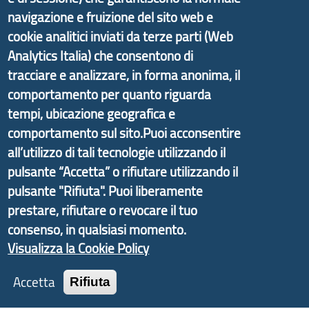
navigazione e fruizione del sito web e
cookie analitici inviati da terze parti (Web
Analytics Italia) che consentono di
Il portale di marketing territoriale e sviluppo locale
tracciare e analizzare, in forma anonima, il
di Genova Città Metropolitana si è sviluppato a
comportamento per quanto riguarda
partire dal progetto nazionale Aree Interne
tempi, ubicazione geografica e
promosso dal Dipartimento per lo Sviluppo
comportamento sul sito.Puoi acconsentire
Economico e finalizzato al rilancio socio-economico
all’utilizzo di tali tecnologie utilizzando il
delle valli dell’entroterra. In particolare fornisce
pulsante “Accetta” o rifiutare utilizzando il
informazioni ed aggiornamenti sulla
Strategia
pulsante "Rifiuta". Puoi liberamente
d'Area Antola-Tigullio
, in collaborazione con Regione
prestare, rifiutare o revocare il tuo
Liguria ed ANCI Liguria.
consenso, in qualsiasi momento.
Visualizza la Cookie Policy
Accetta
Rifiuta
Copyright © 2017 Città metropolitana di Genova |