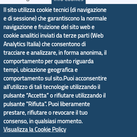
Dichiarazione di Accessibilità
Il sito utilizza cookie tecnici (di navigazione
e di sessione) che garantiscono la normale
Il progetto Aree Interne
navigazione e fruizione del sito web e
cookie analitici inviati da terze parti (Web
Analytics Italia) che consentono di
tracciare e analizzare, in forma anonima, il
comportamento per quanto riguarda
Il portale di marketing territoriale e sviluppo locale
di Genova Città Metropolitana si è sviluppato a
tempi, ubicazione geografica e
partire dal progetto nazionale Aree Interne
comportamento sul sito.Puoi acconsentire
promosso dal Dipartimento per lo Sviluppo
all’utilizzo di tali tecnologie utilizzando il
Economico e finalizzato al rilancio socio-economico
pulsante “Accetta” o rifiutare utilizzando il
delle valli dell’entroterra. In particolare fornisce
pulsante "Rifiuta". Puoi liberamente
informazioni ed aggiornamenti sulla
Strategia
prestare, rifiutare o revocare il tuo
d'Area Antola-Tigullio
, in collaborazione con Regione
consenso, in qualsiasi momento.
Liguria ed ANCI Liguria.
Visualizza la Cookie Policy