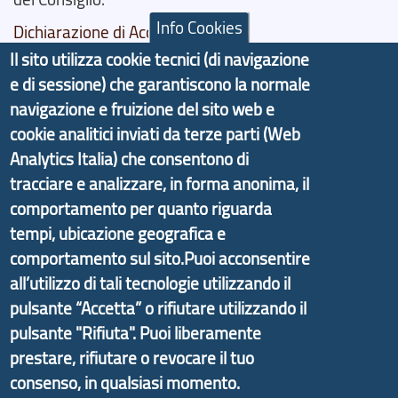
Info Cookies
Dichiarazione di Accessibilità
Il sito utilizza cookie tecnici (di navigazione
Il progetto Aree Interne
e di sessione) che garantiscono la normale
navigazione e fruizione del sito web e
cookie analitici inviati da terze parti (Web
Analytics Italia) che consentono di
Il portale di marketing territoriale e sviluppo locale
tracciare e analizzare, in forma anonima, il
di Genova Città Metropolitana si è sviluppato a
comportamento per quanto riguarda
partire dal progetto nazionale Aree Interne
tempi, ubicazione geografica e
promosso dal Dipartimento per lo Sviluppo
comportamento sul sito.Puoi acconsentire
Economico e finalizzato al rilancio socio-economico
all’utilizzo di tali tecnologie utilizzando il
delle valli dell’entroterra. In particolare fornisce
pulsante “Accetta” o rifiutare utilizzando il
informazioni ed aggiornamenti sulla
Strategia
pulsante "Rifiuta". Puoi liberamente
d'Area Antola-Tigullio
, in collaborazione con Regione
prestare, rifiutare o revocare il tuo
Liguria ed ANCI Liguria.
consenso, in qualsiasi momento.