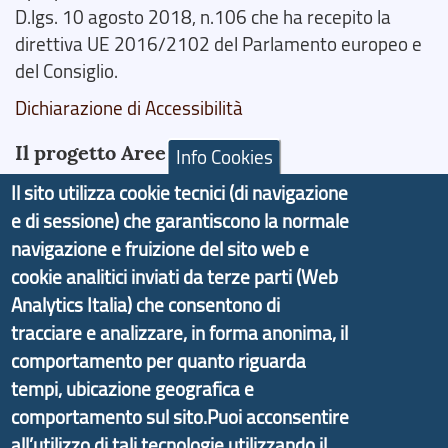
D.lgs. 10 agosto 2018, n.106 che ha recepito la
direttiva UE 2016/2102 del Parlamento europeo e
del Consiglio.
Dichiarazione di Accessibilità
Il progetto Aree Interne
Info Cookies
Il sito utilizza cookie tecnici (di navigazione
e di sessione) che garantiscono la normale
navigazione e fruizione del sito web e
cookie analitici inviati da terze parti (Web
Il portale di marketing territoriale e sviluppo locale
Analytics Italia) che consentono di
di Genova Città Metropolitana si è sviluppato a
partire dal progetto nazionale Aree Interne
tracciare e analizzare, in forma anonima, il
promosso dal Dipartimento per lo Sviluppo
comportamento per quanto riguarda
Economico e finalizzato al rilancio socio-economico
tempi, ubicazione geografica e
delle valli dell’entroterra. In particolare fornisce
comportamento sul sito.Puoi acconsentire
informazioni ed aggiornamenti sulla
Strategia
all’utilizzo di tali tecnologie utilizzando il