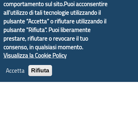
comportamento sul sito.Puoi acconsentire
partire dal progetto nazionale Aree Interne
all’utilizzo di tali tecnologie utilizzando il
promosso dal Dipartimento per lo Sviluppo
pulsante “Accetta” o rifiutare utilizzando il
Economico e finalizzato al rilancio socio-economico
pulsante "Rifiuta". Puoi liberamente
delle valli dell’entroterra. In particolare fornisce
prestare, rifiutare o revocare il tuo
informazioni ed aggiornamenti sulla
Strategia
consenso, in qualsiasi momento.
d'Area Antola-Tigullio
, in collaborazione con Regione
Visualizza la Cookie Policy
Liguria ed ANCI Liguria.
Accetta
Rifiuta
Copyright © 2017 Città metropolitana di Genova |
CF: 80007350103
Tecnologie e Accessibilità
Privacy
Note Legali