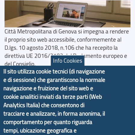
Città Metropolitana di Genova si impegna a rendere
il proprio sito web accessibile, conformemente al
D.lgs. 10 agosto 2018, n.106 che ha recepito la
direttiva UE 2016/2102 del Parlamento europeo e
Info Cookies
del Consiglio.
Il sito utilizza cookie tecnici (di navigazione
Dichiarazione di Accessibilità
e di sessione) che garantiscono la normale
navigazione e fruizione del sito web e
Il progetto Aree Interne
cookie analitici inviati da terze parti (Web
Analytics Italia) che consentono di
tracciare e analizzare, in forma anonima, il
comportamento per quanto riguarda
Il portale di marketing territoriale e sviluppo locale
tempi, ubicazione geografica e
di Genova Città Metropolitana si è sviluppato a