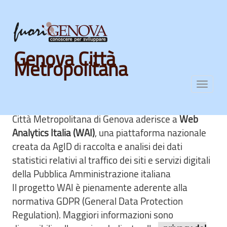
Skip
Genova Città
to
Metropolitana
main
Statistiche del sito
content
Toggl
navig
Città Metropolitana di Genova aderisce a
Web
Analytics Italia (WAI)
, una piattaforma nazionale
creata da AgID di raccolta e analisi dei dati
statistici relativi al traffico dei siti e servizi digitali
della Pubblica Amministrazione italiana
Il progetto WAI è pienamente aderente alla
normativa GDPR (General Data Protection
Regulation). Maggiori informazioni sono