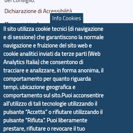
del Consiglio.
Dichiarazione di Accessibilità
Info Cookies
Il progetto Aree Interne
Il sito utilizza cookie tecnici (di navigazione
e di sessione) che garantiscono la normale
navigazione e fruizione del sito web e
cookie analitici inviati da terze parti (Web
Il portale di marketing territoriale e sviluppo locale
Analytics Italia) che consentono di
di Genova Città Metropolitana si è sviluppato a
tracciare e analizzare, in forma anonima, il
partire dal progetto nazionale Aree Interne
comportamento per quanto riguarda
promosso dal Dipartimento per lo Sviluppo
tempi, ubicazione geografica e
Economico e finalizzato al rilancio socio-economico
comportamento sul sito.Puoi acconsentire
delle valli dell’entroterra. In particolare fornisce
all’utilizzo di tali tecnologie utilizzando il
informazioni ed aggiornamenti sulla
Strategia
pulsante “Accetta” o rifiutare utilizzando il
d'Area Antola-Tigullio
, in collaborazione con Regione
pulsante "Rifiuta". Puoi liberamente
Liguria ed ANCI Liguria.
prestare, rifiutare o revocare il tuo