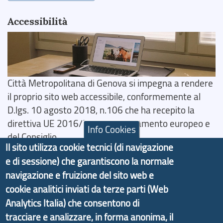
Accessibilità
Città Metropolitana di Genova si impegna a rendere
il proprio sito web accessibile, conformemente al
D.lgs. 10 agosto 2018, n.106 che ha recepito la
direttiva UE 2016/2102 del Parlamento europeo e
Info Cookies
del Consiglio.
Il sito utilizza cookie tecnici (di navigazione
Dichiarazione di Accessibilità
e di sessione) che garantiscono la normale
navigazione e fruizione del sito web e
Il progetto Aree Interne
cookie analitici inviati da terze parti (Web
Analytics Italia) che consentono di
tracciare e analizzare, in forma anonima, il