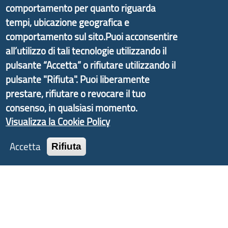
comportamento per quanto riguarda
Il portale di marketing territoriale e sviluppo locale
tempi, ubicazione geografica e
di Genova Città Metropolitana si è sviluppato a
comportamento sul sito.Puoi acconsentire
partire dal progetto nazionale Aree Interne
all’utilizzo di tali tecnologie utilizzando il
promosso dal Dipartimento per lo Sviluppo
pulsante “Accetta” o rifiutare utilizzando il
Economico e finalizzato al rilancio socio-economico
pulsante "Rifiuta". Puoi liberamente
delle valli dell’entroterra. In particolare fornisce
prestare, rifiutare o revocare il tuo
informazioni ed aggiornamenti sulla
Strategia
consenso, in qualsiasi momento.
d'Area Antola-Tigullio
, in collaborazione con Regione
Visualizza la Cookie Policy
Liguria ed ANCI Liguria.
Accetta
Rifiuta
Copyright © 2017 Città metropolitana di Genova |
CF: 80007350103
Tecnologie e Accessibilità