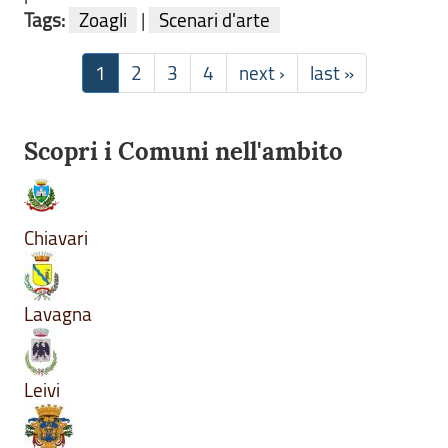
Tags:
Zoagli
|
Scenari d'arte
1
2
3
4
next ›
last »
Scopri i Comuni nell'ambito
Chiavari
Lavagna
Leivi