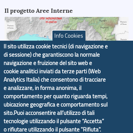
Il progetto Aree Interne
Info Cookies
Il sito utilizza cookie tecnici (di navigazione e
Il portale di marketing territoriale e sviluppo locale
di sessione) che garantiscono la normale
di Genova Città Metropolitana si è sviluppato a
navigazione e fruizione del sito web e
partire dal progetto nazionale Aree Interne
cookie analitici inviati da terze parti (Web
promosso dal Dipartimento per lo Sviluppo
Analytics Italia) che consentono di tracciare
Economico e finalizzato al rilancio socio-economico
e analizzare, in forma anonima, il
delle valli dell’entroterra. In particolare fornisce
informazioni ed aggiornamenti sulla
Strategia
comportamento per quanto riguarda tempi,
d'Area Antola-Tigullio
, in collaborazione con Regione
ubicazione geografica e comportamento sul
Liguria ed ANCI Liguria.
sito.Puoi acconsentire all’utilizzo di tali
tecnologie utilizzando il pulsante “Accetta”
o rifiutare utilizzando il pulsante "Rifiuta".