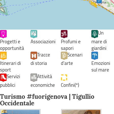
Un
Progetti e
Associazioni
Profumi e
mare di
opportunità
sapori
giardini
Tracce
Scenari
Itinerari di
di storia
d'arte
Emozioni
sport
sul mare
Servizi
Attività
pubblici
economiche
Confini(*)
Turismo #fuorigenova | Tigullio
Occidentale