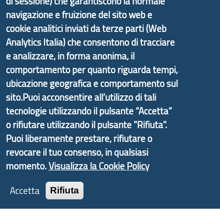
di sessione) che garantiscono la normale
di Genova Città Metropolitana si è sviluppato a
navigazione e fruizione del sito web e
partire dal progetto nazionale Aree Interne
cookie analitici inviati da terze parti (Web
promosso dal Dipartimento per lo Sviluppo
Analytics Italia) che consentono di tracciare
Economico e finalizzato al rilancio socio-economico
e analizzare, in forma anonima, il
delle valli dell’entroterra. In particolare fornisce
comportamento per quanto riguarda tempi,
informazioni ed aggiornamenti sulla
Strategia
ubicazione geografica e comportamento sul
d'Area Antola-Tigullio
, in collaborazione con Regione
sito.Puoi acconsentire all’utilizzo di tali
Liguria ed ANCI Liguria.
tecnologie utilizzando il pulsante “Accetta”
o rifiutare utilizzando il pulsante "Rifiuta".
Puoi liberamente prestare, rifiutare o
revocare il tuo consenso, in qualsiasi
Copyright © 2017 Città metropolitana di Genova |
momento.
Visualizza la Cookie Policy
CF: 80007350103
Tecnologie e Accessibilità
Accetta
Rifiuta
Privacy