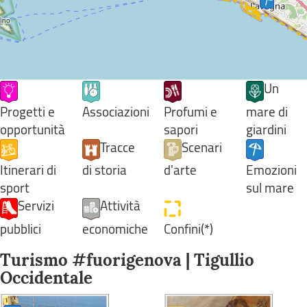
Un
Progetti e
Associazioni
Profumi e
mare di
opportunità
sapori
giardini
Tracce
Scenari
Itinerari di
di storia
d'arte
Emozioni
sport
sul mare
Servizi
Attività
pubblici
economiche
Confini(*)
Turismo #fuorigenova | Tigullio
Occidentale