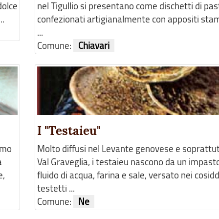
dolce
nel Tigullio si presentano come dischetti di pas
..
confezionati artigianalmente con appositi stam
...
Comune:
Chiavari
I "Testaieu"
smo
Molto diffusi nel Levante genovese e soprattut
a
Val Graveglia, i testaieu nascono da un impast
e,
fluido di acqua, farina e sale, versato nei cosidd
testetti ...
Comune:
Ne