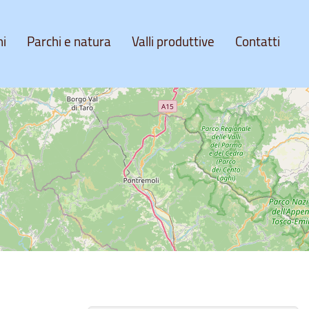
ni
Parchi e natura
Valli produttive
Contatti