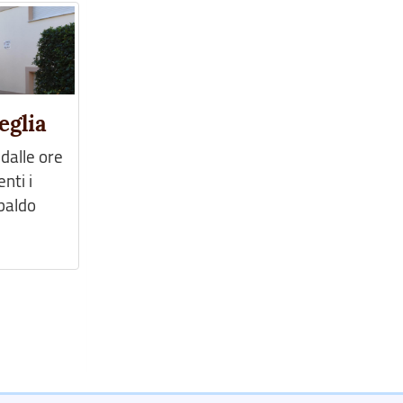
eglia
dalle ore
nti i
ibaldo