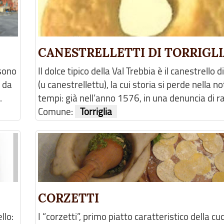
CANESTRELLETTI DI TORRIGLI
 sono
Il dolce tipico della Val Trebbia è il canestrello di
i da
(u canestrellettu), la cui storia si perde nella no
.
tempi: già nell’anno 1576, in una denuncia di rap
Comune:
Torriglia
CORZETTI
llo:
I “corzetti”, primo piatto caratteristico della cuc