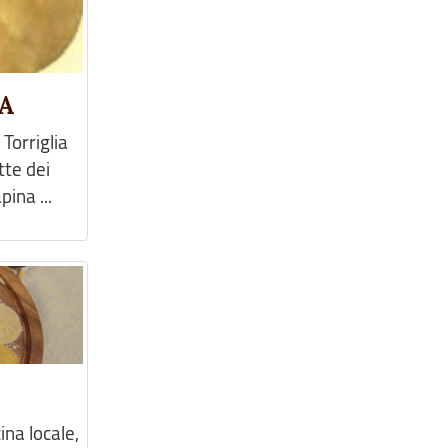
A
 Torriglia
tte dei
ina ...
ina locale,