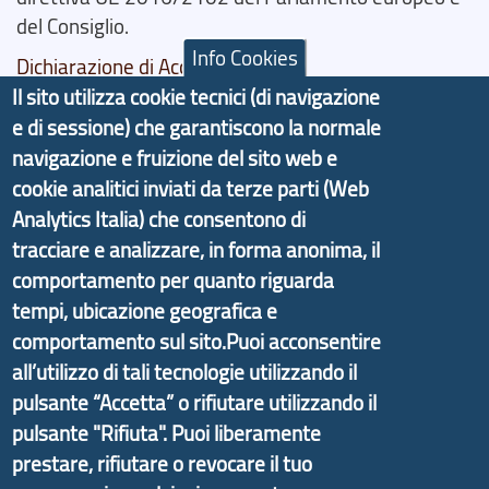
del Consiglio.
Info Cookies
Dichiarazione di Accessibilità
Il sito utilizza cookie tecnici (di navigazione
Il progetto Aree Interne
e di sessione) che garantiscono la normale
navigazione e fruizione del sito web e
cookie analitici inviati da terze parti (Web
Analytics Italia) che consentono di
tracciare e analizzare, in forma anonima, il
Il portale di marketing territoriale e sviluppo locale
comportamento per quanto riguarda
di Genova Città Metropolitana si è sviluppato a
tempi, ubicazione geografica e
partire dal progetto nazionale Aree Interne
promosso dal Dipartimento per lo Sviluppo
comportamento sul sito.Puoi acconsentire
Economico e finalizzato al rilancio socio-economico
all’utilizzo di tali tecnologie utilizzando il
delle valli dell’entroterra. In particolare fornisce
pulsante “Accetta” o rifiutare utilizzando il
informazioni ed aggiornamenti sulla
Strategia
pulsante "Rifiuta". Puoi liberamente
d'Area Antola-Tigullio
, in collaborazione con Regione
prestare, rifiutare o revocare il tuo
Liguria ed ANCI Liguria.