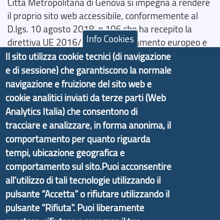
Città Metropolitana di Genova si impegna a rendere
il proprio sito web accessibile, conformemente al
D.lgs. 10 agosto 2018, n.106 che ha recepito la
Info Cookies
direttiva UE 2016/2102 del Parlamento europeo e
del Consiglio.
Il sito utilizza cookie tecnici (di navigazione
e di sessione) che garantiscono la normale
Dichiarazione di Accessibilità
navigazione e fruizione del sito web e
Il progetto Aree Interne
cookie analitici inviati da terze parti (Web
Analytics Italia) che consentono di
tracciare e analizzare, in forma anonima, il
comportamento per quanto riguarda
tempi, ubicazione geografica e
Il portale di marketing territoriale e sviluppo locale
comportamento sul sito.Puoi acconsentire
di Genova Città Metropolitana si è sviluppato a
all’utilizzo di tali tecnologie utilizzando il
partire dal progetto nazionale Aree Interne
pulsante “Accetta” o rifiutare utilizzando il
promosso dal Dipartimento per lo Sviluppo
pulsante "Rifiuta". Puoi liberamente
Economico e finalizzato al rilancio socio-economico