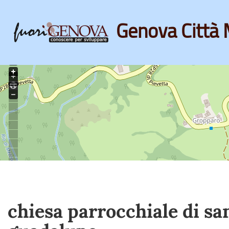
Genova Città 
Skip
to
main
content
chiesa parrocchiale di san