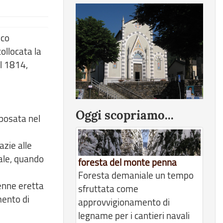
sco
ollocata la
l 1814,
Oggi scopriamo...
 posata nel
azie alle
iale, quando
foresta del monte penna
Foresta demaniale un tempo
venne eretta
sfruttata come
mento di
approvvigionamento di
legname per i cantieri navali