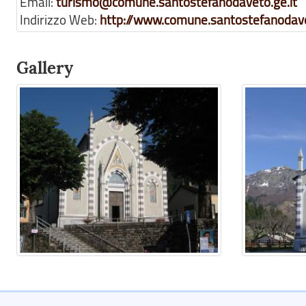
Email:
turismo@comune.santostefanodaveto.ge.it
Indirizzo Web:
http://www.comune.santostefanodave
Gallery