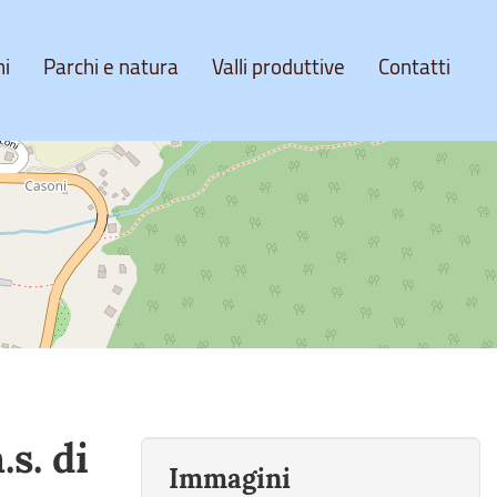
ni
Parchi e natura
Valli produttive
Contatti
s. di
Immagini