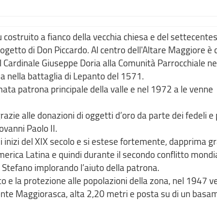
u costruito a fianco della vecchia chiesa e del settecente
ogetto di Don Piccardo. Al centro dell'Altare Maggiore è c
 Cardinale Giuseppe Doria alla Comunità Parrocchiale ne
ia nella battaglia di Lepanto del 1571.
a patrona principale della valle e nel 1972 a le venne
azie alle donazioni di oggetti d’oro da parte dei fedeli e
vanni Paolo II.
li inizi del XIX secolo e si estese fortemente, dapprima gr
’America Latina e quindi durante il secondo conflitto mond
 Stefano implorando l’aiuto della patrona.
to e la protezione alle popolazioni della zona, nel 1947 
te Maggiorasca, alta 2,20 metri e posta su di un basa