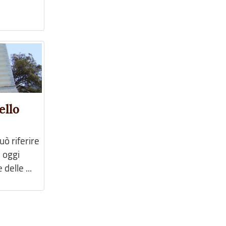
ello
ò riferire
 oggi
delle ...