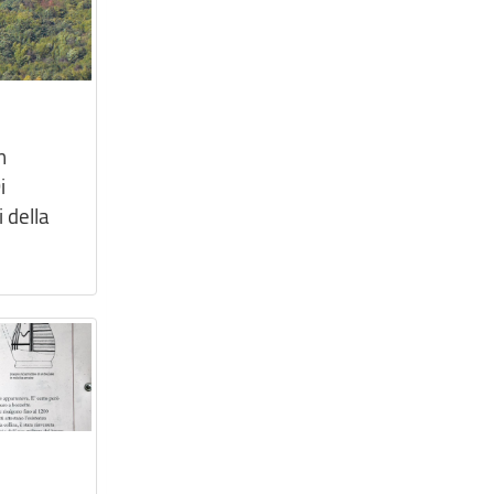
n
i
 della