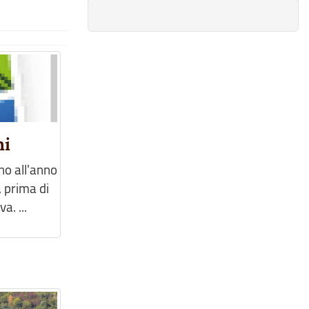
hi
rno all'anno
 prima di
. ...