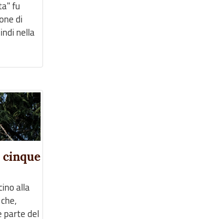
a" fu
ione di
indi nella
e cinque
cino alla
 che,
e parte del