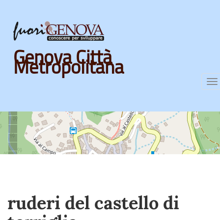
Skip
Genova Città
to
Metropolitana
main
content
T
na
ruderi del castello di