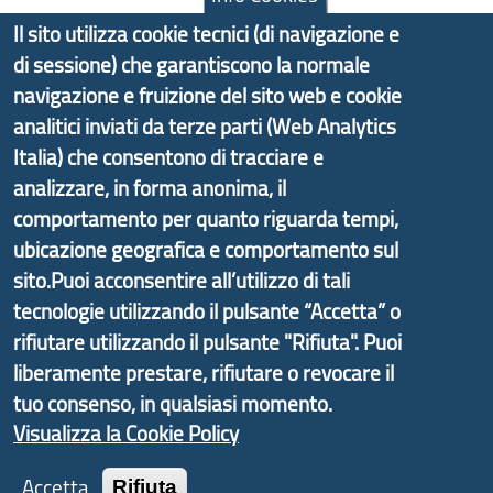
Il sito utilizza cookie tecnici (di navigazione e
di sessione) che garantiscono la normale
Copyright © 2017 Città metropolitana di Genova |
navigazione e fruizione del sito web e cookie
CF: 80007350103
analitici inviati da terze parti (Web Analytics
Tecnologie e Accessibilità
Italia) che consentono di tracciare e
analizzare, in forma anonima, il
Privacy
comportamento per quanto riguarda tempi,
Note Legali
ubicazione geografica e comportamento sul
Contatti
sito.Puoi acconsentire all’utilizzo di tali
tecnologie utilizzando il pulsante “Accetta” o
Statistiche
rifiutare utilizzando il pulsante "Rifiuta". Puoi
Area Riservata
liberamente prestare, rifiutare o revocare il
tuo consenso, in qualsiasi momento.
Visualizza la Cookie Policy
Accetta
Rifiuta