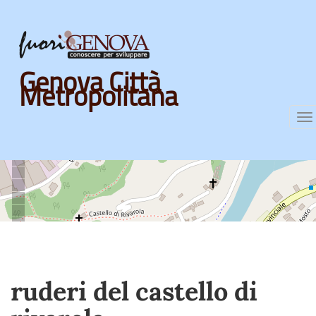
Skip
Genova Città
to
Metropolitana
main
content
T
na
ruderi del castello di