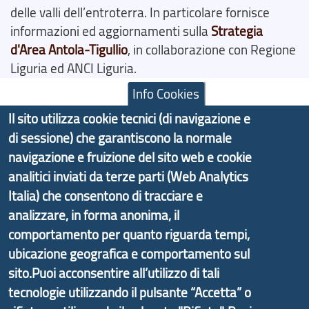
delle valli dell’entroterra. In particolare fornisce
informazioni ed aggiornamenti sulla
Strategia
d'Area Antola-Tigullio
, in collaborazione con Regione
Liguria ed ANCI Liguria.
Info Cookies
Il sito utilizza cookie tecnici (di navigazione e
di sessione) che garantiscono la normale
Copyright © 2017 Città metropolitana di Genova |
navigazione e fruizione del sito web e cookie
CF: 80007350103
analitici inviati da terze parti (Web Analytics
Tecnologie e Accessibilità
Italia) che consentono di tracciare e
analizzare, in forma anonima, il
Privacy
comportamento per quanto riguarda tempi,
Note Legali
ubicazione geografica e comportamento sul
sito.Puoi acconsentire all’utilizzo di tali
Contatti
tecnologie utilizzando il pulsante “Accetta” o
Statistiche