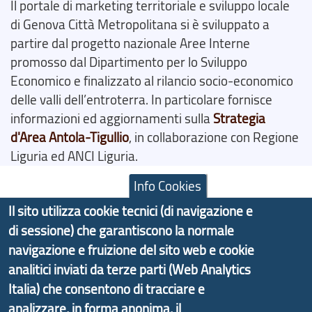
Il portale di marketing territoriale e sviluppo locale
di Genova Città Metropolitana si è sviluppato a
partire dal progetto nazionale Aree Interne
promosso dal Dipartimento per lo Sviluppo
Economico e finalizzato al rilancio socio-economico
delle valli dell’entroterra. In particolare fornisce
informazioni ed aggiornamenti sulla
Strategia
d'Area Antola-Tigullio
, in collaborazione con Regione
Liguria ed ANCI Liguria.
Info Cookies
Il sito utilizza cookie tecnici (di navigazione e
di sessione) che garantiscono la normale
Copyright © 2017 Città metropolitana di Genova |
navigazione e fruizione del sito web e cookie
CF: 80007350103
analitici inviati da terze parti (Web Analytics
Tecnologie e Accessibilità
Italia) che consentono di tracciare e
analizzare, in forma anonima, il
Privacy