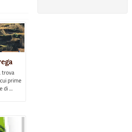
rega
, trova
 cui prime
di ...