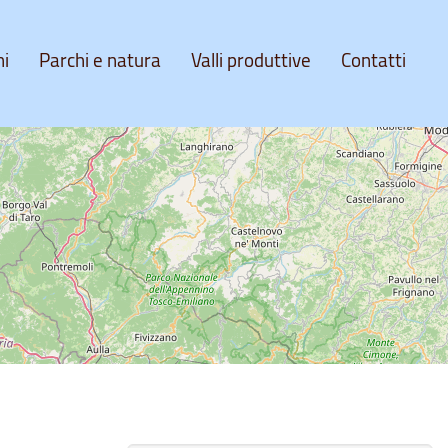
ni
Parchi e natura
Valli produttive
Contatti