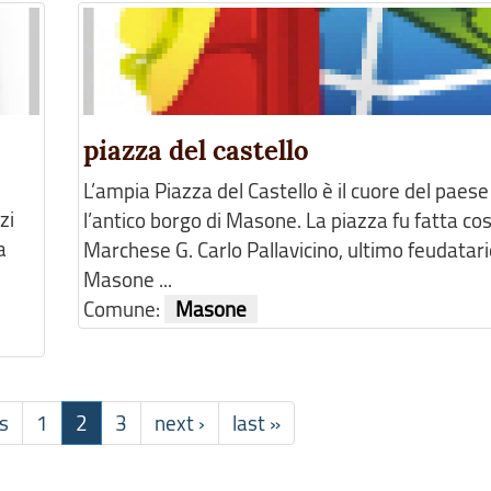
piazza del castello
L’ampia Piazza del Castello è il cuore del paese
zi
l’antico borgo di Masone. La piazza fu fatta cos
a
Marchese G. Carlo Pallavicino, ultimo feudatari
Masone ...
Comune:
Masone
s
1
2
3
next ›
last »