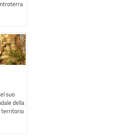
entroterra
el suo
dale della
 territorio