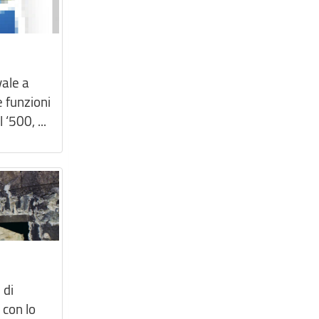
vale a
e funzioni
 ‘500, ...
 di
 con lo