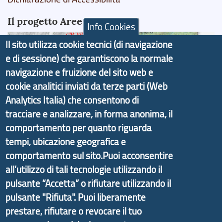
Il progetto Aree Interne
Info Cookies
Il sito utilizza cookie tecnici (di navigazione
e di sessione) che garantiscono la normale
navigazione e fruizione del sito web e
Il portale di marketing territoriale e sviluppo locale
cookie analitici inviati da terze parti (Web
di Genova Città Metropolitana si è sviluppato a
Analytics Italia) che consentono di
partire dal progetto nazionale Aree Interne
tracciare e analizzare, in forma anonima, il
promosso dal Dipartimento per lo Sviluppo
comportamento per quanto riguarda
Economico e finalizzato al rilancio socio-economico
tempi, ubicazione geografica e
delle valli dell’entroterra. In particolare fornisce
comportamento sul sito.Puoi acconsentire
informazioni ed aggiornamenti sulla
Strategia
all’utilizzo di tali tecnologie utilizzando il
d'Area Antola-Tigullio
, in collaborazione con Regione
pulsante “Accetta” o rifiutare utilizzando il
Liguria ed ANCI Liguria.
pulsante "Rifiuta". Puoi liberamente
prestare, rifiutare o revocare il tuo