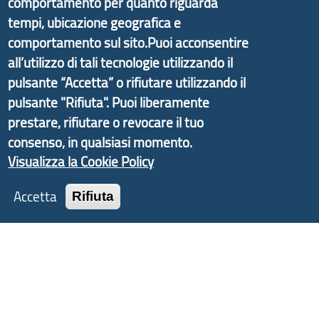
comportamento per quanto riguarda
Il portale di marketing territoriale e sviluppo locale
tempi, ubicazione geografica e
di Genova Città Metropolitana si è sviluppato a
comportamento sul sito.Puoi acconsentire
partire dal progetto nazionale Aree Interne
all’utilizzo di tali tecnologie utilizzando il
promosso dal Dipartimento per lo Sviluppo
pulsante “Accetta” o rifiutare utilizzando il
Economico e finalizzato al rilancio socio-economico
pulsante "Rifiuta". Puoi liberamente
delle valli dell’entroterra. In particolare fornisce
prestare, rifiutare o revocare il tuo
informazioni ed aggiornamenti sulla
Strategia
consenso, in qualsiasi momento.
d'Area Antola-Tigullio
, in collaborazione con Regione
Visualizza la Cookie Policy
Liguria ed ANCI Liguria.
Accetta
Rifiuta
Copyright © 2017 Città metropolitana di Genova |
CF: 80007350103
Tecnologie e Accessibilità