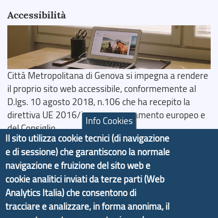
Accessibilità
Città Metropolitana di Genova si impegna a rendere
il proprio sito web accessibile, conformemente al
D.lgs. 10 agosto 2018, n.106 che ha recepito la
direttiva UE 2016/2102 del Parlamento europeo e
Info Cookies
del Consiglio.
Il sito utilizza cookie tecnici (di navigazione
Dichiarazione di Accessibilità
e di sessione) che garantiscono la normale
navigazione e fruizione del sito web e
Il progetto Aree Interne
cookie analitici inviati da terze parti (Web
Analytics Italia) che consentono di
tracciare e analizzare, in forma anonima, il