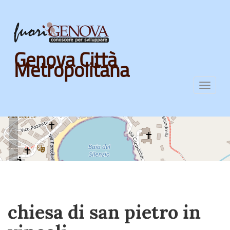
Skip
Genova Città
to
Metropolitana
main
content
Toggl
navig
chiesa di san pietro in