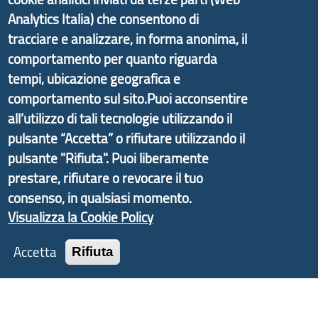
Analytics Italia) che consentono di
tracciare e analizzare, in forma anonima, il
Il portale di marketing territoriale e sviluppo locale
comportamento per quanto riguarda
di Genova Città Metropolitana si è sviluppato a
tempi, ubicazione geografica e
partire dal progetto nazionale Aree Interne
comportamento sul sito.Puoi acconsentire
promosso dal Dipartimento per lo Sviluppo
all’utilizzo di tali tecnologie utilizzando il
Economico e finalizzato al rilancio socio-economico
pulsante “Accetta” o rifiutare utilizzando il
delle valli dell’entroterra. In particolare fornisce
pulsante "Rifiuta". Puoi liberamente
informazioni ed aggiornamenti sulla
Strategia
prestare, rifiutare o revocare il tuo
d'Area Antola-Tigullio
, in collaborazione con Regione
consenso, in qualsiasi momento.
Liguria ed ANCI Liguria.
Visualizza la Cookie Policy
Accetta
Rifiuta
Copyright © 2017 Città metropolitana di Genova |
CF: 80007350103