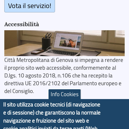
Vota il servizio!
Accessibilità
Città Metropolitana di Genova si impegna a rendere
il proprio sito web accessibile, conformemente al
D.lgs. 10 agosto 2018, n.106 che ha recepito la
direttiva UE 2016/2102 del Parlamento europeo e
del Consiglio.
Info Cookies
Dichiarazione di Accessibilità
Il sito utilizza cookie tecnici (di navigazione
e di sessione) che garantiscono la normale
Il progetto Aree Interne
navigazione e fruizione del sito web e
cookie analitici inviati da terze parti (Web