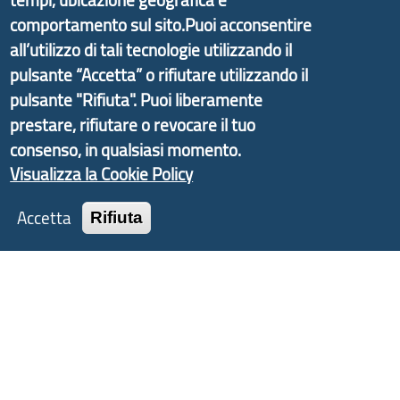
partire dal progetto nazionale Aree Interne
comportamento sul sito.Puoi acconsentire
promosso dal Dipartimento per lo Sviluppo
all’utilizzo di tali tecnologie utilizzando il
Economico e finalizzato al rilancio socio-economico
pulsante “Accetta” o rifiutare utilizzando il
delle valli dell’entroterra. In particolare fornisce
pulsante "Rifiuta". Puoi liberamente
informazioni ed aggiornamenti sulla
Strategia
prestare, rifiutare o revocare il tuo
d'Area Antola-Tigullio
, in collaborazione con Regione
consenso, in qualsiasi momento.
Liguria ed ANCI Liguria.
Visualizza la Cookie Policy
Accetta
Rifiuta
Copyright © 2017 Città metropolitana di Genova |
CF: 80007350103
Tecnologie e Accessibilità
Privacy
Note Legali