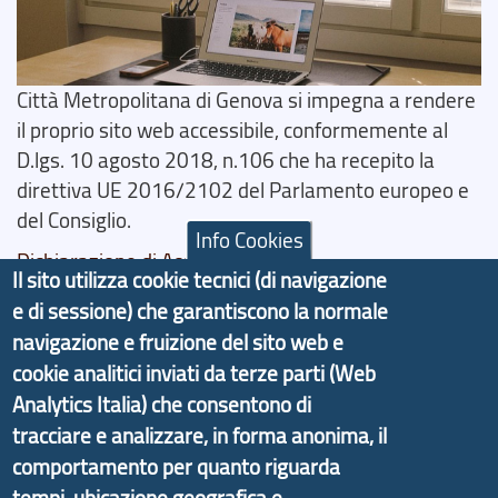
Città Metropolitana di Genova si impegna a rendere
il proprio sito web accessibile, conformemente al
D.lgs. 10 agosto 2018, n.106 che ha recepito la
direttiva UE 2016/2102 del Parlamento europeo e
del Consiglio.
Info Cookies
Dichiarazione di Accessibilità
Il sito utilizza cookie tecnici (di navigazione
Il progetto Aree Interne
e di sessione) che garantiscono la normale
navigazione e fruizione del sito web e
cookie analitici inviati da terze parti (Web
Analytics Italia) che consentono di
tracciare e analizzare, in forma anonima, il
Il portale di marketing territoriale e sviluppo locale
comportamento per quanto riguarda
di Genova Città Metropolitana si è sviluppato a
tempi, ubicazione geografica e