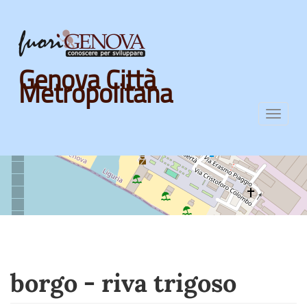
Skip
Genova Città
to
Metropolitana
main
content
Toggl
navig
borgo - riva trigoso