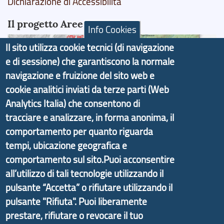
Dichiarazione di Accessibilità
Il progetto Aree Interne
Info Cookies
Il sito utilizza cookie tecnici (di navigazione
e di sessione) che garantiscono la normale
navigazione e fruizione del sito web e
Il portale di marketing territoriale e sviluppo locale
cookie analitici inviati da terze parti (Web
di Genova Città Metropolitana si è sviluppato a
Analytics Italia) che consentono di
partire dal progetto nazionale Aree Interne
tracciare e analizzare, in forma anonima, il
promosso dal Dipartimento per lo Sviluppo
comportamento per quanto riguarda
Economico e finalizzato al rilancio socio-economico
tempi, ubicazione geografica e
delle valli dell’entroterra. In particolare fornisce
comportamento sul sito.Puoi acconsentire
informazioni ed aggiornamenti sulla
Strategia
all’utilizzo di tali tecnologie utilizzando il
d'Area Antola-Tigullio
, in collaborazione con Regione
pulsante “Accetta” o rifiutare utilizzando il
Liguria ed ANCI Liguria.
pulsante "Rifiuta". Puoi liberamente
prestare, rifiutare o revocare il tuo