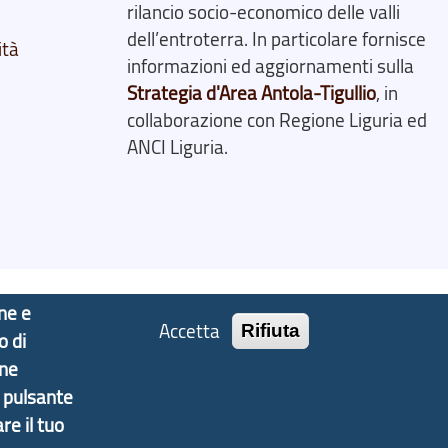
rilancio socio-economico delle valli
dell’entroterra. In particolare fornisce
ità
informazioni ed aggiornamenti sulla
Strategia d'Area Antola-Tigullio
, in
collaborazione con Regione Liguria ed
ANCI Liguria.
one e
Accetta
Rifiuta
o di
one
l pulsante
re il tuo