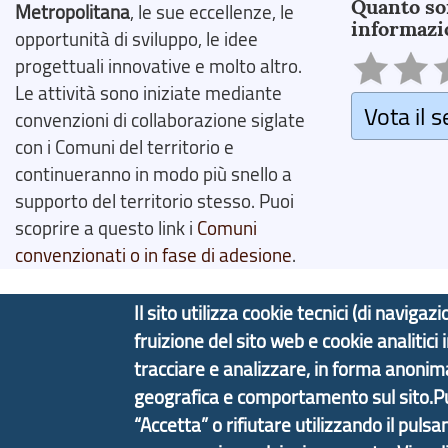
Quanto so
Metropolitana
, le sue eccellenze, le
informazi
opportunità di sviluppo, le idee
progettuali innovative e molto altro.
Le attività sono iniziate mediante
Vota il s
convenzioni di collaborazione siglate
con i Comuni del territorio e
continueranno in modo più snello a
supporto del territorio stesso. Puoi
scoprire a questo link i
Comuni
convenzionati o in fase di adesione
.
Il sito utilizza cookie tecnici (di navig
fruizione del sito web e cookie analitici
Copyright © 2017 Città metropolitana di Genova | C
tracciare e analizzare, in forma anoni
geografica e comportamento sul sito.Puoi
Tecnologie e Accessibilità
Privacy
Note Legali
“Accetta” o rifiutare utilizzando il pulsa