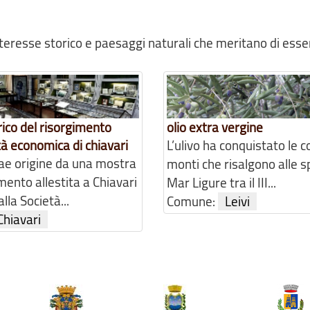
interesse storico e paesaggi naturali che meritano di esse
ico del risorgimento
olio extra vergine
tà economica di chiavari
L’ulivo ha conquistato le co
rae origine da una mostra
monti che risalgono alle sp
mento allestita a Chiavari
Mar Ligure tra il III...
lla Società...
Comune:
Leivi
Chiavari