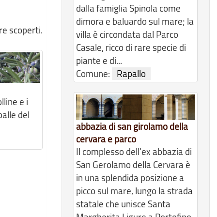
dalla famiglia Spinola come
dimora e baluardo sul mare; la
re scoperti.
villa è circondata dal Parco
Casale, ricco di rare specie di
piante e di...
Comune:
Rapallo
lline e i
alle del
abbazia di san girolamo della
cervara e parco
Il complesso dell'ex abbazia di
San Gerolamo della Cervara è
in una splendida posizione a
picco sul mare, lungo la strada
statale che unisce Santa
Margherita Ligure a Portofino