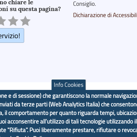
no chiare le
Consiglio.
oni su questa pagina?
Dichiarazione di Accessibil
ervizio!
Info Cookies
azione e di sessione) che garantiscono la normale navigazi
 inviati da terze parti (Web Analytics Italia) che consenton
F: 80007350103
ma, il comportamento per quanto riguarda tempi, ubicazi
 acconsentire all’utilizzo di tali tecnologie utilizzando i
Contatti
Statistiche
Area Riservata
nte "Rifiuta". Puoi liberamente prestare, rifiutare o revoca