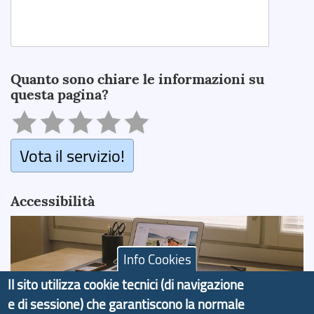
Search
Quanto sono chiare le informazioni su
questa pagina?
Vota il servizio!
Accessibilità
Info Cookies
Il sito utilizza cookie tecnici (di navigazione
Città Metropolitana di Genova si impegna a rendere
e di sessione) che garantiscono la normale
il proprio sito web accessibile, conformemente al