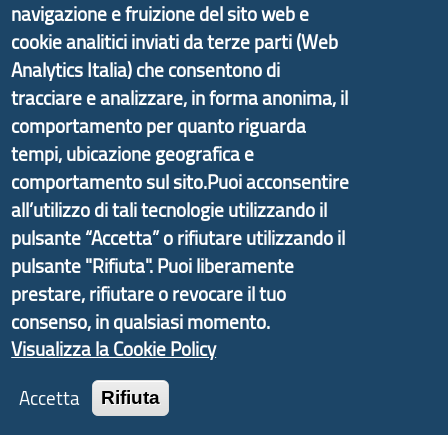
navigazione e fruizione del sito web e
D.lgs. 10 agosto 2018, n.106 che ha recepito la
cookie analitici inviati da terze parti (Web
direttiva UE 2016/2102 del Parlamento europeo e
Analytics Italia) che consentono di
del Consiglio.
tracciare e analizzare, in forma anonima, il
Dichiarazione di Accessibilità
comportamento per quanto riguarda
Il progetto Aree Interne
tempi, ubicazione geografica e
comportamento sul sito.Puoi acconsentire
all’utilizzo di tali tecnologie utilizzando il
pulsante “Accetta” o rifiutare utilizzando il
pulsante "Rifiuta". Puoi liberamente
Il portale di marketing territoriale e sviluppo locale
prestare, rifiutare o revocare il tuo
di Genova Città Metropolitana si è sviluppato a
consenso, in qualsiasi momento.
partire dal progetto nazionale Aree Interne
Visualizza la Cookie Policy
promosso dal Dipartimento per lo Sviluppo
Economico e finalizzato al rilancio socio-economico
Accetta
Rifiuta
delle valli dell’entroterra. In particolare fornisce
informazioni ed aggiornamenti sulla
Strategia