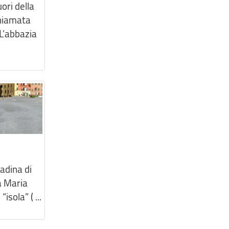
ori della
chiamata
L’abbazia
tadina di
a Maria
sola” ( ...