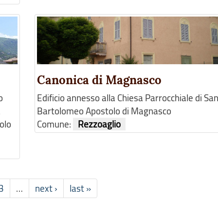
Canonica di Magnasco
o
Edificio annesso alla Chiesa Parrocchiale di Sa
a
Bartolomeo Apostolo di Magnasco
uolo
Comune:
Rezzoaglio
3
…
next ›
last »