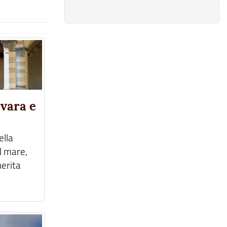
rvara e
ella
l mare,
herita