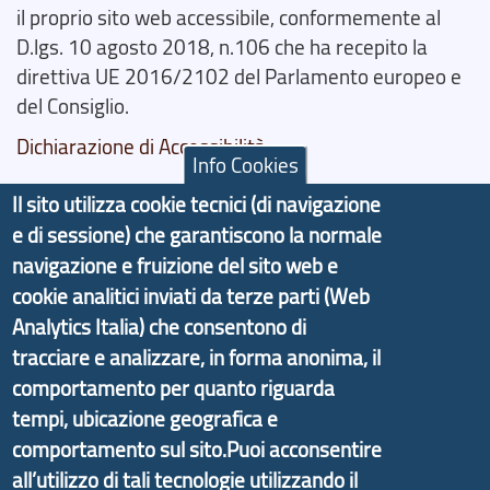
il proprio sito web accessibile, conformemente al
D.lgs. 10 agosto 2018, n.106 che ha recepito la
direttiva UE 2016/2102 del Parlamento europeo e
del Consiglio.
Dichiarazione di Accessibilità
Info Cookies
Il progetto Aree Interne
Il sito utilizza cookie tecnici (di navigazione
e di sessione) che garantiscono la normale
navigazione e fruizione del sito web e
cookie analitici inviati da terze parti (Web
Analytics Italia) che consentono di
Il portale di marketing territoriale e sviluppo locale
tracciare e analizzare, in forma anonima, il
di Genova Città Metropolitana si è sviluppato a
comportamento per quanto riguarda
partire dal progetto nazionale Aree Interne
tempi, ubicazione geografica e
promosso dal Dipartimento per lo Sviluppo
comportamento sul sito.Puoi acconsentire
Economico e finalizzato al rilancio socio-economico
all’utilizzo di tali tecnologie utilizzando il
delle valli dell’entroterra. In particolare fornisce