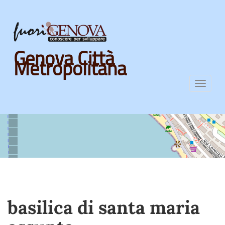
Skip
Genova Città
to
Metropolitana
main
content
Toggl
navig
basilica di santa maria