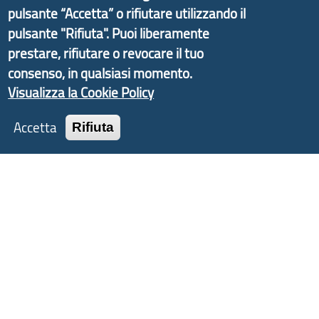
informazioni ed aggiornamenti sulla
Strategia
pulsante “Accetta” o rifiutare utilizzando il
d'Area Antola-Tigullio
, in collaborazione con Regione
pulsante "Rifiuta". Puoi liberamente
Liguria ed ANCI Liguria.
prestare, rifiutare o revocare il tuo
consenso, in qualsiasi momento.
Visualizza la Cookie Policy
Copyright © 2017 Città metropolitana di Genova |
Accetta
Rifiuta
CF: 80007350103
Tecnologie e Accessibilità
Privacy
Note Legali
Contatti
Statistiche