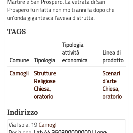
Martire e San Prospero. La vetrata di San
Prospero fu rifatta non molti anni fa dopo che
un’onda gigantesca l’aveva distrutta.
TAGS
Tipologia
attività
Linea di
Comune
Tipologia
economica
prodotto
Camogli
Strutture
Scenari
Religiose
d'arte
Chiesa,
Chiesa,
oratorio
oratorio
Indirizzo
Via Isola, 19
Camogli
Posizione:
Lat: 44.350300000000 | Long: