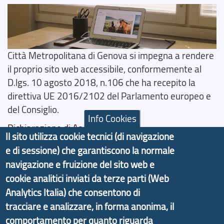
Città Metropolitana di Genova si impegna a rendere
il proprio sito web accessibile, conformemente al
D.lgs. 10 agosto 2018, n.106 che ha recepito la
direttiva UE 2016/2102 del Parlamento europeo e
del Consiglio.
Info Cookies
Dichiarazione di Accessibilità
Il sito utilizza cookie tecnici (di navigazione
e di sessione) che garantiscono la normale
Il progetto Aree Interne
navigazione e fruizione del sito web e
cookie analitici inviati da terze parti (Web
Analytics Italia) che consentono di
tracciare e analizzare, in forma anonima, il
Il portale di marketing territoriale e sviluppo locale
comportamento per quanto riguarda