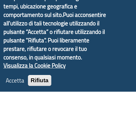
di Genova Città Metropolitana si è sviluppato a
tempi, ubicazione geografica e
partire dal progetto nazionale Aree Interne
comportamento sul sito.Puoi acconsentire
promosso dal Dipartimento per lo Sviluppo
all’utilizzo di tali tecnologie utilizzando il
Economico e finalizzato al rilancio socio-economico
pulsante “Accetta” o rifiutare utilizzando il
delle valli dell’entroterra. In particolare fornisce
pulsante "Rifiuta". Puoi liberamente
informazioni ed aggiornamenti sulla
Strategia
prestare, rifiutare o revocare il tuo
d'Area Antola-Tigullio
, in collaborazione con Regione
consenso, in qualsiasi momento.
Liguria ed ANCI Liguria.
Visualizza la Cookie Policy
Accetta
Rifiuta
Copyright © 2017 Città metropolitana di Genova |
CF: 80007350103
Tecnologie e Accessibilità
Privacy