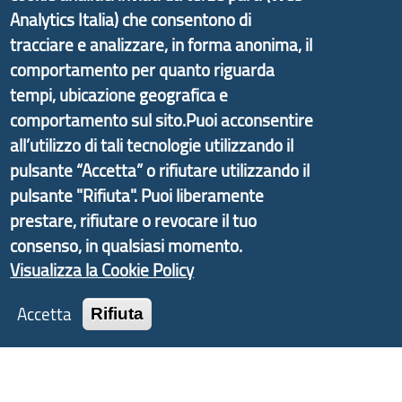
Analytics Italia) che consentono di
tracciare e analizzare, in forma anonima, il
Il portale di marketing territoriale e sviluppo locale
comportamento per quanto riguarda
di Genova Città Metropolitana si è sviluppato a
tempi, ubicazione geografica e
partire dal progetto nazionale Aree Interne
comportamento sul sito.Puoi acconsentire
promosso dal Dipartimento per lo Sviluppo
all’utilizzo di tali tecnologie utilizzando il
Economico e finalizzato al rilancio socio-economico
pulsante “Accetta” o rifiutare utilizzando il
delle valli dell’entroterra. In particolare fornisce
pulsante "Rifiuta". Puoi liberamente
informazioni ed aggiornamenti sulla
Strategia
prestare, rifiutare o revocare il tuo
d'Area Antola-Tigullio
, in collaborazione con Regione
consenso, in qualsiasi momento.
Liguria ed ANCI Liguria.
Visualizza la Cookie Policy
Accetta
Rifiuta
Copyright © 2017 Città metropolitana di Genova |
CF: 80007350103