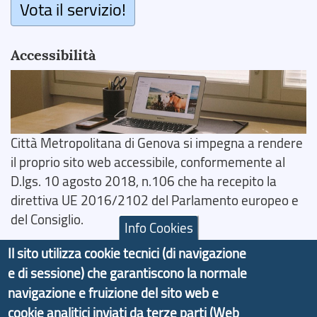
Vota il servizio!
Accessibilità
Città Metropolitana di Genova si impegna a rendere
il proprio sito web accessibile, conformemente al
D.lgs. 10 agosto 2018, n.106 che ha recepito la
direttiva UE 2016/2102 del Parlamento europeo e
del Consiglio.
Info Cookies
Dichiarazione di Accessibilità
Il sito utilizza cookie tecnici (di navigazione
e di sessione) che garantiscono la normale
Il progetto Aree Interne
navigazione e fruizione del sito web e
cookie analitici inviati da terze parti (Web