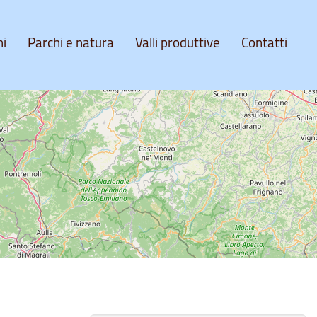
ni
Parchi e natura
Valli produttive
Contatti