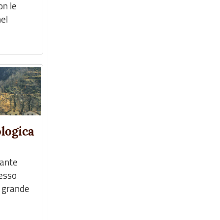
on le
nel
ologica
sante
nesso
il grande