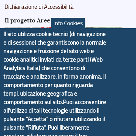
Dichiarazione di Accessibilità
Il progetto Aree Interne
Info Cookies
Il sito utilizza cookie tecnici (di navigazione
e di sessione) che garantiscono la normale
navigazione e fruizione del sito web e
Il portale di marketing territoriale e sviluppo locale
cookie analitici inviati da terze parti (Web
di Genova Città Metropolitana si è sviluppato a
Analytics Italia) che consentono di
partire dal progetto nazionale Aree Interne
tracciare e analizzare, in forma anonima, il
promosso dal Dipartimento per lo Sviluppo
comportamento per quanto riguarda
Economico e finalizzato al rilancio socio-economico
tempi, ubicazione geografica e
delle valli dell’entroterra. In particolare fornisce
comportamento sul sito.Puoi acconsentire
informazioni ed aggiornamenti sulla
Strategia
all’utilizzo di tali tecnologie utilizzando il
d'Area Antola-Tigullio
, in collaborazione con Regione
pulsante “Accetta” o rifiutare utilizzando il
Liguria ed ANCI Liguria.
pulsante "Rifiuta". Puoi liberamente
prestare, rifiutare o revocare il tuo