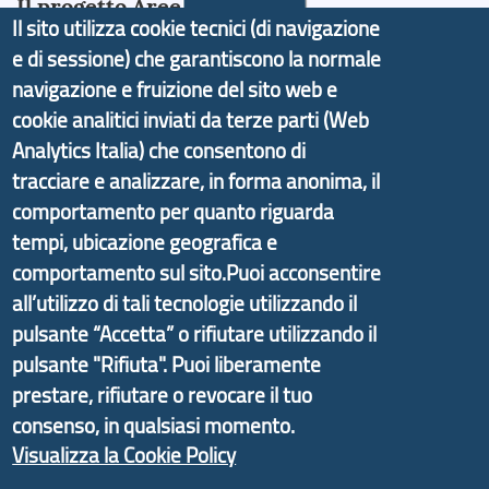
Il progetto Aree Interne
Il sito utilizza cookie tecnici (di navigazione
e di sessione) che garantiscono la normale
navigazione e fruizione del sito web e
cookie analitici inviati da terze parti (Web
Il portale di marketing territoriale e sviluppo locale
Analytics Italia) che consentono di
di Genova Città Metropolitana si è sviluppato a
tracciare e analizzare, in forma anonima, il
partire dal progetto nazionale Aree Interne
comportamento per quanto riguarda
promosso dal Dipartimento per lo Sviluppo
tempi, ubicazione geografica e
Economico e finalizzato al rilancio socio-economico
comportamento sul sito.Puoi acconsentire
delle valli dell’entroterra. In particolare fornisce
all’utilizzo di tali tecnologie utilizzando il
informazioni ed aggiornamenti sulla
Strategia
pulsante “Accetta” o rifiutare utilizzando il
d'Area Antola-Tigullio
, in collaborazione con Regione
pulsante "Rifiuta". Puoi liberamente
Liguria ed ANCI Liguria.
prestare, rifiutare o revocare il tuo
consenso, in qualsiasi momento.
Visualizza la Cookie Policy