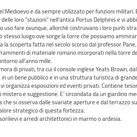
el Medioevo e da sempre utilizzato per funzioni militari. 
lle loro “stazioni” nell’antica Portus Delphinis e vi abb
 uso fare ovunque, allorché costruivano i loro punti strate
llo stesso luogo ove sorge la torre che possiamo ammirar
a la scoperta fatta nel secolo scorso dal professor Pane,
i frammenti di materiale romano incorporati nella torre del
intorno all’anno mille.
mora di privati, tra cui il console inglese Yeats Brown, da
n un bene pubblico e in una struttura turistica di grande 
vi organizza esposizioni ed eventi privati. Contiene tesor
di mistero e suggestione. E’ circondata da un giardino m
ama che si osserva dalle svariate aperture e dal terrazzo s
lore strategico di questa fortezza.
sorilievi e arredi architettonici in marmo o ardesia.