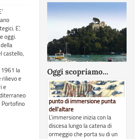
E’
iano
gici. E’,
e oggi.
 della
 castello,
l 1961 la
Oggi scopriamo...
rilievo e
i e
editerraneo
punto di immersione punta
u Portofino
dell'altare
L’immersione inizia con la
discesa lungo la catena di
ormeggio che porta su di un