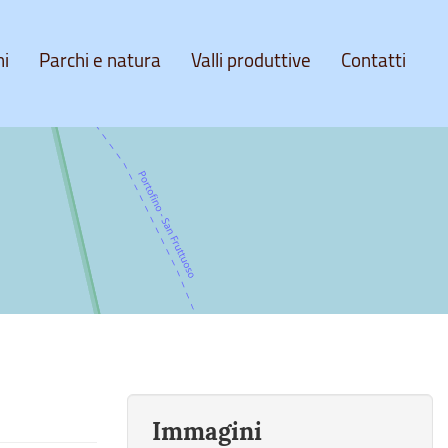
ni
Parchi e natura
Valli produttive
Contatti
Immagini