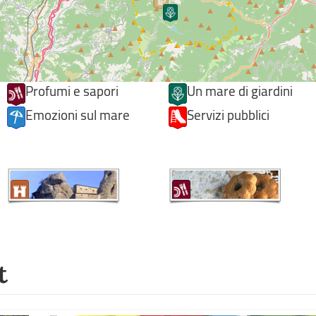
Profumi e sapori
Un mare di giardini
Emozioni sul mare
Servizi pubblici
t