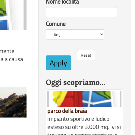
Nome località
Comune
armente
Reset
oa a causa
Apply
Oggi scopriamo...
parco della braia
Impianto sportivo e ludico
esteso su oltre 3.000 mq.: vi si
trovano un campo sportivo in