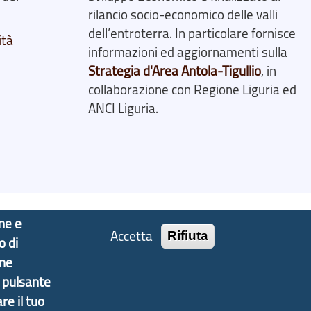
rilancio socio-economico delle valli
dell’entroterra. In particolare fornisce
ità
informazioni ed aggiornamenti sulla
Strategia d'Area Antola-Tigullio
, in
collaborazione con Regione Liguria ed
ANCI Liguria.
one e
Accetta
Rifiuta
o di
one
l pulsante
re il tuo