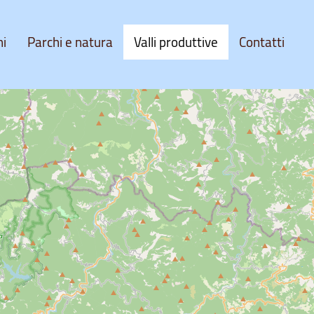
ni
Parchi e natura
Valli produttive
Contatti