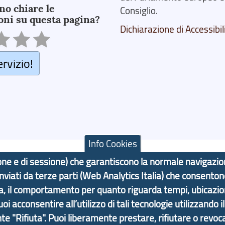
no chiare le
Consiglio.
oni su questa pagina?
Dichiarazione di Accessibil
ervizio!
Info Cookies
azione e di sessione) che garantiscono la normale navigazi
 inviati da terze parti (Web Analytics Italia) che consenton
F: 80007350103
ma, il comportamento per quanto riguarda tempi, ubicazi
 acconsentire all’utilizzo di tali tecnologie utilizzando i
Contatti
Statistiche
Area Riservata
nte "Rifiuta". Puoi liberamente prestare, rifiutare o revoca