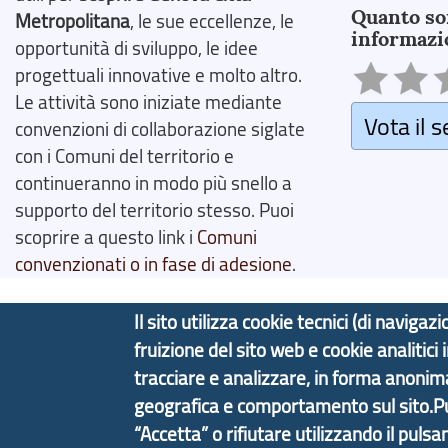
Quanto so
Metropolitana
, le sue eccellenze, le
informazi
opportunità di sviluppo, le idee
progettuali innovative e molto altro.
Le attività sono iniziate mediante
Vota il s
convenzioni di collaborazione siglate
con i Comuni del territorio e
continueranno in modo più snello a
supporto del territorio stesso. Puoi
scoprire a questo link i
Comuni
convenzionati o in fase di adesione
.
Il sito utilizza cookie tecnici (di navig
fruizione del sito web e cookie analitici
Copyright © 2017 Città metropolitana di Genova | C
tracciare e analizzare, in forma anoni
geografica e comportamento sul sito.Puoi
Tecnologie e Accessibilità
Privacy
Note Legali
“Accetta” o rifiutare utilizzando il pulsa