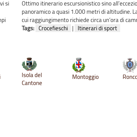
i si
Ottimo itinerario escursionistico sino all’eccez
panoramico a quasi 1.000 metri di altitudine. La 
mpi
cui raggiungimento richiede circa un’ora di cam
Tags:
Crocefieschi
|
Itinerari di sport
Isola del
i
Montoggio
Ronco
Cantone