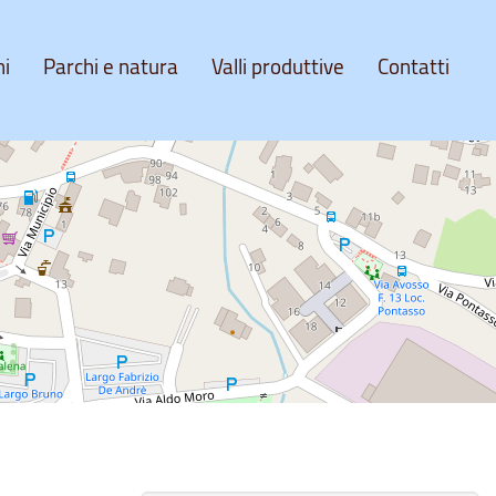
ni
Parchi e natura
Valli produttive
Contatti