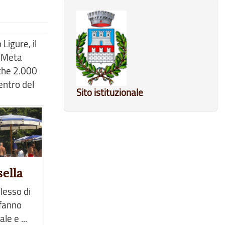
Ligure, il
. Meta
nche 2.000
entro del
Sito istituzionale
sella
lesso di
 fanno
le e ...