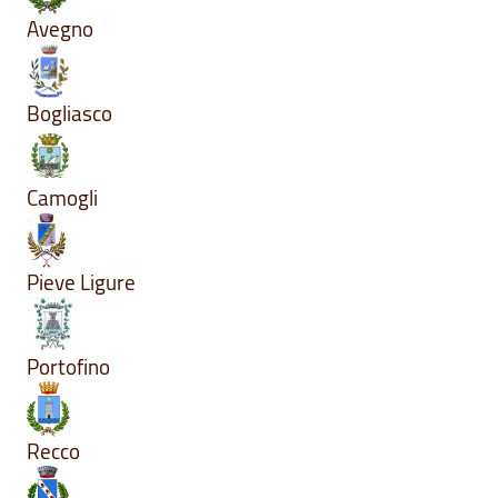
Avegno
Bogliasco
Camogli
Pieve Ligure
Portofino
Recco