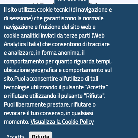
promosso dal Dipartimento per lo Sviluppo
Il sito utilizza cookie tecnici (di navigazione e
Economico e finalizzato al rilancio socio-economico
di sessione) che garantiscono la normale
delle valli dell’entroterra. In particolare fornisce
navigazione e fruizione del sito web e
informazioni ed aggiornamenti sulla
Strategia
cookie analitici inviati da terze parti (Web
d'Area Antola-Tigullio
, in collaborazione con Regione
Analytics Italia) che consentono di tracciare
Liguria ed ANCI Liguria.
e analizzare, in forma anonima, il
comportamento per quanto riguarda tempi,
ubicazione geografica e comportamento sul
sito.Puoi acconsentire all’utilizzo di tali
Copyright © 2017 Città metropolitana di Genova |
tecnologie utilizzando il pulsante “Accetta”
CF: 80007350103
o rifiutare utilizzando il pulsante "Rifiuta".
Tecnologie e Accessibilità
Puoi liberamente prestare, rifiutare o
revocare il tuo consenso, in qualsiasi
Privacy
momento.
Visualizza la Cookie Policy
Note Legali
Accetta
Rifiuta