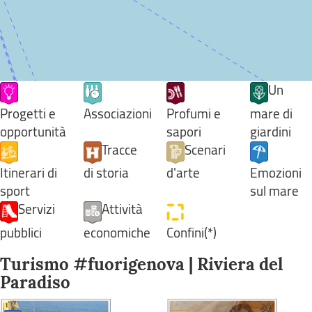
Un
Progetti e
Associazioni
Profumi e
mare di
opportunità
sapori
giardini
Tracce
Scenari
Itinerari di
di storia
d'arte
Emozioni
sport
sul mare
Servizi
Attività
pubblici
economiche
Confini(*)
Turismo #fuorigenova | Riviera del
Paradiso