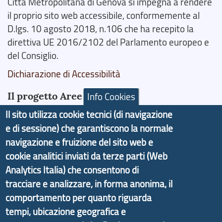
Città Metropolitana di Genova si impegna a rendere
il proprio sito web accessibile, conformemente al
D.lgs. 10 agosto 2018, n.106 che ha recepito la
direttiva UE 2016/2102 del Parlamento europeo e
del Consiglio.
Dichiarazione di Accessibilità
Il progetto Aree Interne
Info Cookies
Il sito utilizza cookie tecnici (di navigazione
e di sessione) che garantiscono la normale
navigazione e fruizione del sito web e
cookie analitici inviati da terze parti (Web
Il portale di marketing territoriale e sviluppo locale
Analytics Italia) che consentono di
di Genova Città Metropolitana si è sviluppato a
tracciare e analizzare, in forma anonima, il
partire dal progetto nazionale Aree Interne
comportamento per quanto riguarda
promosso dal Dipartimento per lo Sviluppo
tempi, ubicazione geografica e
Economico e finalizzato al rilancio socio-economico