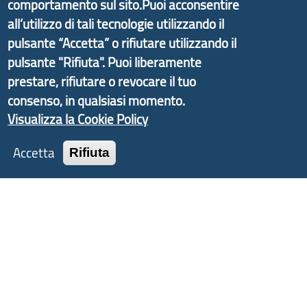
delle valli dell’entroterra. In particolare fornisce
comportamento sul sito.Puoi acconsentire
informazioni ed aggiornamenti sulla
Strategia
all’utilizzo di tali tecnologie utilizzando il
d'Area Antola-Tigullio
, in collaborazione con Regione
pulsante “Accetta” o rifiutare utilizzando il
Liguria ed ANCI Liguria.
pulsante "Rifiuta". Puoi liberamente
prestare, rifiutare o revocare il tuo
consenso, in qualsiasi momento.
Visualizza la Cookie Policy
Copyright © 2017 Città metropolitana di Genova |
CF: 80007350103
Accetta
Rifiuta
Tecnologie e Accessibilità
Privacy
Note Legali
Contatti
Statistiche