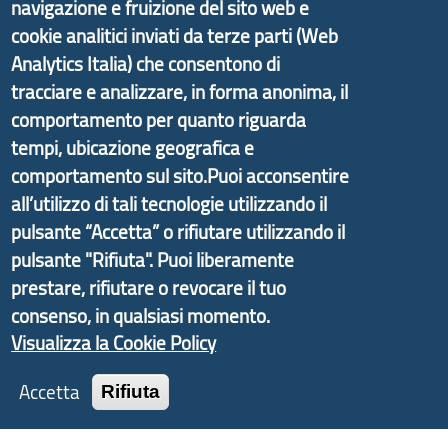
navigazione e fruizione del sito web e
Il progetto Aree Interne
cookie analitici inviati da terze parti (Web
Analytics Italia) che consentono di
tracciare e analizzare, in forma anonima, il
comportamento per quanto riguarda
Il portale di marketing territoriale e sviluppo locale
tempi, ubicazione geografica e
di Genova Città Metropolitana si è sviluppato a
comportamento sul sito.Puoi acconsentire
partire dal progetto nazionale Aree Interne
all’utilizzo di tali tecnologie utilizzando il
promosso dal Dipartimento per lo Sviluppo
pulsante “Accetta” o rifiutare utilizzando il
Economico e finalizzato al rilancio socio-economico
pulsante "Rifiuta". Puoi liberamente
delle valli dell’entroterra. In particolare fornisce
prestare, rifiutare o revocare il tuo
informazioni ed aggiornamenti sulla
Strategia
consenso, in qualsiasi momento.
d'Area Antola-Tigullio
, in collaborazione con Regione
Visualizza la Cookie Policy
Liguria ed ANCI Liguria.
Accetta
Rifiuta