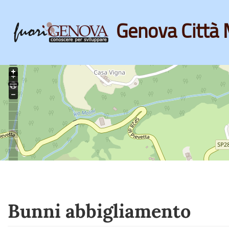
Genova Città 
Skip
to
main
content
Bunni abbigliamento