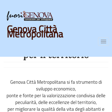
Previous
Nex
Skip
Genova Città
to
Metropolitana
main
content
Agire per l'impresa e
Togg
navi
per il territorio
Genova Città Metropolitana si fa strumento di
sviluppo economico,
ponte e fonte per la valorizzazione condivisa delle
peculiarità, delle eccellenze del territorio,
per migliorare la qualità della vita degli abitanti e