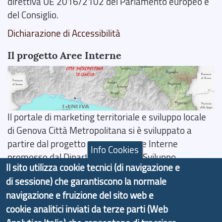
direttiva UE 2016/2102 del Parlamento europeo e
del Consiglio.
Dichiarazione di Accessibilità
Il progetto Aree Interne
Il portale di marketing territoriale e sviluppo locale
di Genova Città Metropolitana si è sviluppato a
partire dal progetto nazionale Aree Interne
Info Cookies
promosso dal Dipartimento per lo Sviluppo
Il sito utilizza cookie tecnici (di navigazione e
Economico e finalizzato al rilancio socio-economico
di sessione) che garantiscono la normale
delle valli dell’entroterra. In particolare fornisce
navigazione e fruizione del sito web e
informazioni ed aggiornamenti sulla
Strategia
cookie analitici inviati da terze parti (Web
d'Area Antola-Tigullio
, in collaborazione con Regione