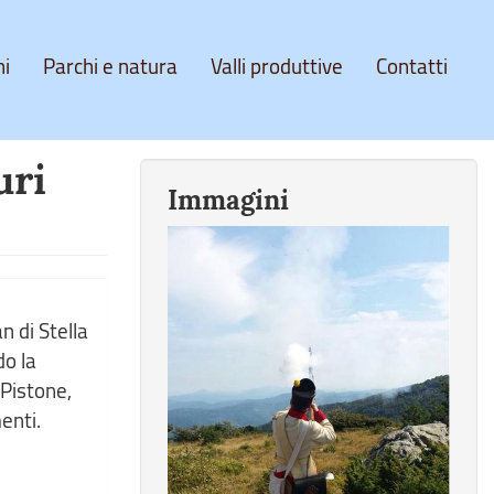
ni
Parchi e natura
Valli produttive
Contatti
uri
Immagini
n di Stella
do la
 Pistone,
enti.