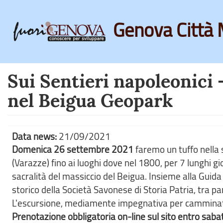
Genova Città 
Skip
to
main
Sui Sentieri napoleonici 
content
nel Beigua Geopark
Data news:
21/09/2021
Domenica 26 settembre 2021
faremo un tuffo nella s
(Varazze) fino ai luoghi dove nel 1800, per 7 lunghi gior
sacralità del massiccio del Beigua. Insieme alla Guida 
storico della Società Savonese di Storia Patria, tra p
L'escursione, mediamente impegnativa per camminatori
Prenotazione obbligatoria on-line sul sito entro saba