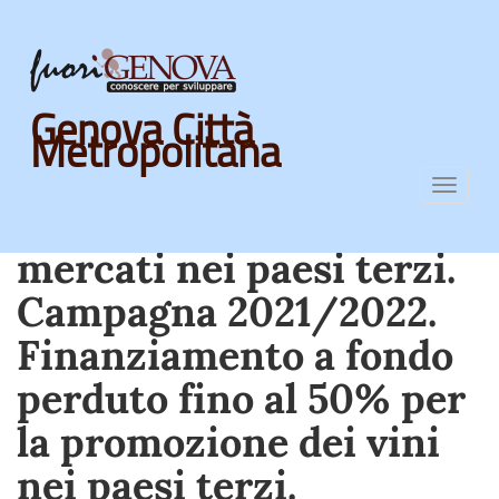
Skip
Genova Città
to
Metropolitana
main
OCM Vino. Misura
content
Toggl
promozione del vino sui
navig
mercati nei paesi terzi.
Campagna 2021/2022.
Finanziamento a fondo
perduto fino al 50% per
la promozione dei vini
nei paesi terzi.