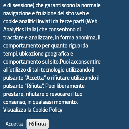
e di sessione) che garantiscono la normale
partire dal progetto nazionale Aree Interne
navigazione e fruizione del sito web e
promosso dal Dipartimento per lo Sviluppo
cookie analitici inviati da terze parti (Web
Economico e finalizzato al rilancio socio-economico
Analytics Italia) che consentono di
delle valli dell’entroterra. In particolare fornisce
informazioni ed aggiornamenti sulla
Strategia
tracciare e analizzare, in forma anonima, il
d'Area Antola-Tigullio
, in collaborazione con Regione
comportamento per quanto riguarda
Liguria ed ANCI Liguria.
tempi, ubicazione geografica e
comportamento sul sito.Puoi acconsentire
all’utilizzo di tali tecnologie utilizzando il
pulsante “Accetta” o rifiutare utilizzando il
Copyright © 2017 Città metropolitana di Genova |
pulsante "Rifiuta". Puoi liberamente
CF: 80007350103
prestare, rifiutare o revocare il tuo
consenso, in qualsiasi momento.
Tecnologie e Accessibilità
Visualizza la Cookie Policy
Privacy
Accetta
Rifiuta
Note Legali