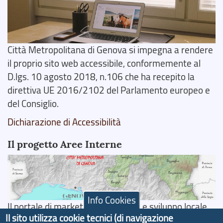
Città Metropolitana di Genova si impegna a rendere
il proprio sito web accessibile, conformemente al
D.lgs. 10 agosto 2018, n.106 che ha recepito la
direttiva UE 2016/2102 del Parlamento europeo e
del Consiglio.
Dichiarazione di Accessibilità
Il progetto Aree Interne
Info Cookies
Il portale di marketing territoriale e sviluppo locale
Il sito utilizza cookie tecnici (di navigazione
di Genova Città Metropolitana si è sviluppato a