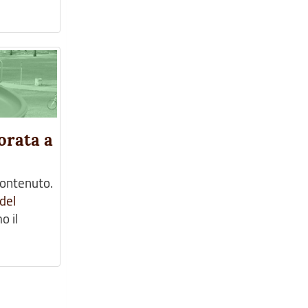
orata a
contenuto.
del
o il