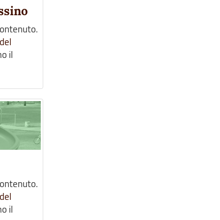
issino
contenuto.
del
o il
contenuto.
del
o il