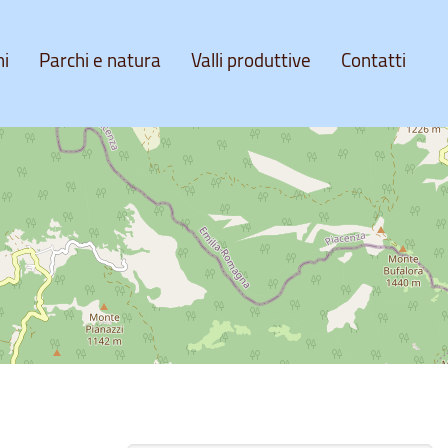
ni
Parchi e natura
Valli produttive
Contatti