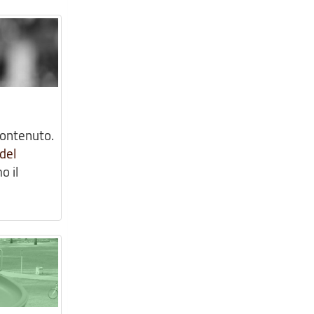
contenuto.
del
o il