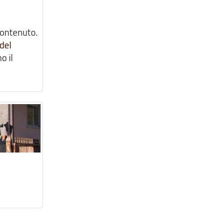
contenuto.
del
o il