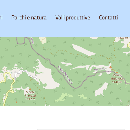
ni
Parchi e natura
Valli produttive
Contatti