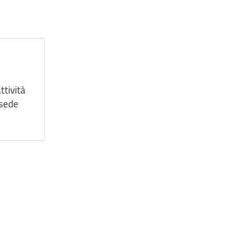
ttività
 sede