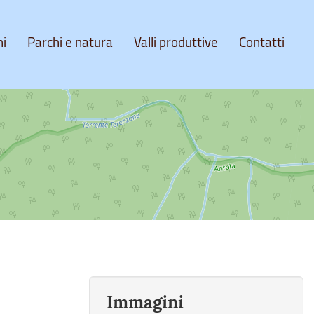
ni
Parchi e natura
Valli produttive
Contatti
Immagini