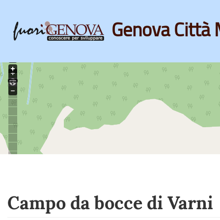
Genova Città 
Skip
to
main
content
Campo da bocce di Varni