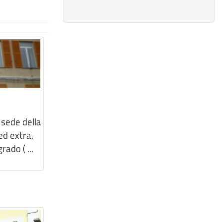
a sede della
ed extra,
ado ( ...