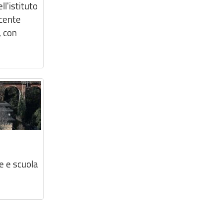
ll'istituto
ecente
, con
e e scuola