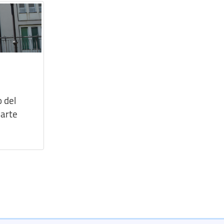
o del
parte