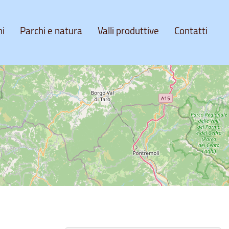
ni
Parchi e natura
Valli produttive
Contatti