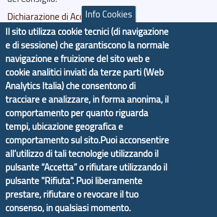
Info Cookies
Dichiarazione di Accessibilità
Il sito utilizza cookie tecnici (di navigazione
Il progetto Aree Interne
e di sessione) che garantiscono la normale
navigazione e fruizione del sito web e
cookie analitici inviati da terze parti (Web
Analytics Italia) che consentono di
Il portale di marketing territoriale e sviluppo locale
tracciare e analizzare, in forma anonima, il
di Genova Città Metropolitana si è sviluppato a
comportamento per quanto riguarda
partire dal progetto nazionale Aree Interne
tempi, ubicazione geografica e
promosso dal Dipartimento per lo Sviluppo
comportamento sul sito.Puoi acconsentire
Economico e finalizzato al rilancio socio-economico
all’utilizzo di tali tecnologie utilizzando il
delle valli dell’entroterra. In particolare fornisce
pulsante “Accetta” o rifiutare utilizzando il
informazioni ed aggiornamenti sulla
Strategia
pulsante "Rifiuta". Puoi liberamente
d'Area Antola-Tigullio
, in collaborazione con Regione
prestare, rifiutare o revocare il tuo
Liguria ed ANCI Liguria.
consenso, in qualsiasi momento.