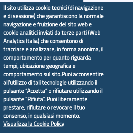
Il sito utilizza cookie tecnici (di navigazione
Il progetto Aree Interne
e di sessione) che garantiscono la normale
navigazione e fruizione del sito web e
cookie analitici inviati da terze parti (Web
Analytics Italia) che consentono di
Il portale di marketing territoriale e sviluppo locale
tracciare e analizzare, in forma anonima, il
di Genova Città Metropolitana si è sviluppato a
comportamento per quanto riguarda
partire dal progetto nazionale Aree Interne
tempi, ubicazione geografica e
promosso dal Dipartimento per lo Sviluppo
comportamento sul sito.Puoi acconsentire
Economico e finalizzato al rilancio socio-economico
all’utilizzo di tali tecnologie utilizzando il
delle valli dell’entroterra. In particolare fornisce
pulsante “Accetta” o rifiutare utilizzando il
informazioni ed aggiornamenti sulla
Strategia
pulsante "Rifiuta". Puoi liberamente
d'Area Antola-Tigullio
, in collaborazione con Regione
prestare, rifiutare o revocare il tuo
Liguria ed ANCI Liguria.
consenso, in qualsiasi momento.
Visualizza la Cookie Policy