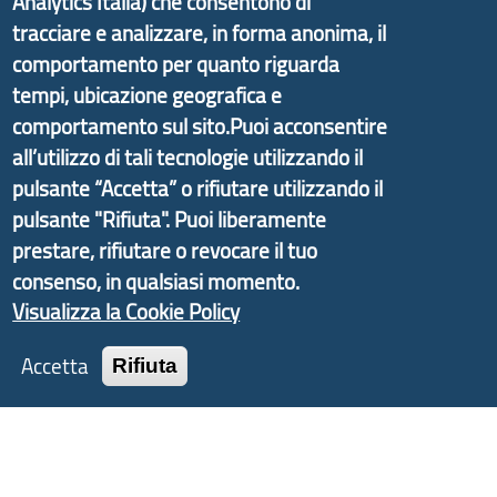
Analytics Italia) che consentono di
partire dal progetto nazionale Aree Interne
tracciare e analizzare, in forma anonima, il
promosso dal Dipartimento per lo Sviluppo
comportamento per quanto riguarda
Economico e finalizzato al rilancio socio-economico
tempi, ubicazione geografica e
delle valli dell’entroterra. In particolare fornisce
comportamento sul sito.Puoi acconsentire
informazioni ed aggiornamenti sulla
Strategia
all’utilizzo di tali tecnologie utilizzando il
d'Area Antola-Tigullio
, in collaborazione con Regione
pulsante “Accetta” o rifiutare utilizzando il
Liguria ed ANCI Liguria.
pulsante "Rifiuta". Puoi liberamente
prestare, rifiutare o revocare il tuo
consenso, in qualsiasi momento.
Copyright © 2017 Città metropolitana di Genova |
Visualizza la Cookie Policy
CF: 80007350103
Accetta
Rifiuta
Tecnologie e Accessibilità
Privacy
Note Legali