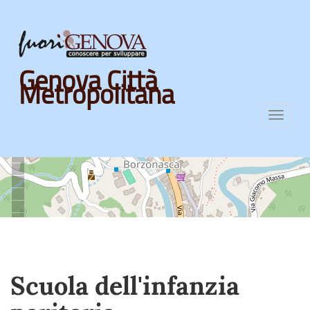
Skip
Genova Città
to
Metropolitana
main
content
Toggl
navig
Scuola dell'infanzia