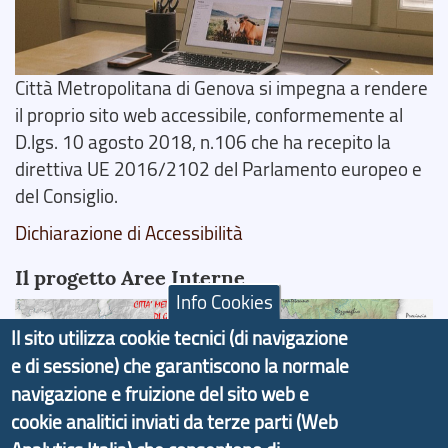
Città Metropolitana di Genova si impegna a rendere
il proprio sito web accessibile, conformemente al
D.lgs. 10 agosto 2018, n.106 che ha recepito la
direttiva UE 2016/2102 del Parlamento europeo e
del Consiglio.
Dichiarazione di Accessibilità
Il progetto Aree Interne
Info Cookies
Il sito utilizza cookie tecnici (di navigazione
e di sessione) che garantiscono la normale
navigazione e fruizione del sito web e
Il portale di marketing territoriale e sviluppo locale
cookie analitici inviati da terze parti (Web
di Genova Città Metropolitana si è sviluppato a